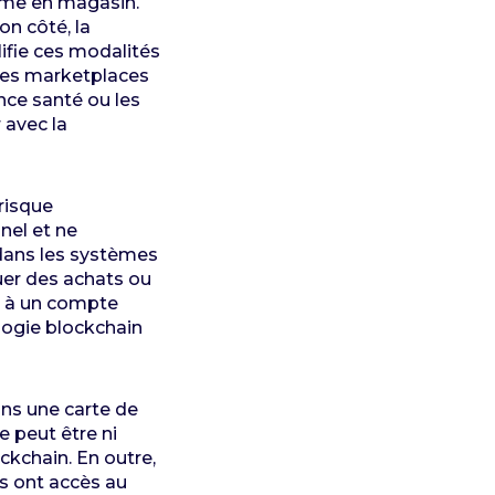
omme en magasin.
on côté, la
lifie ces modalités
les marketplaces
nce santé ou les
 avec la
risque
nel et ne
 dans les systèmes
tuer des achats ou
s à un compte
ologie blockchain
ns une carte de
e peut être ni
ckchain. En outre,
es ont accès au