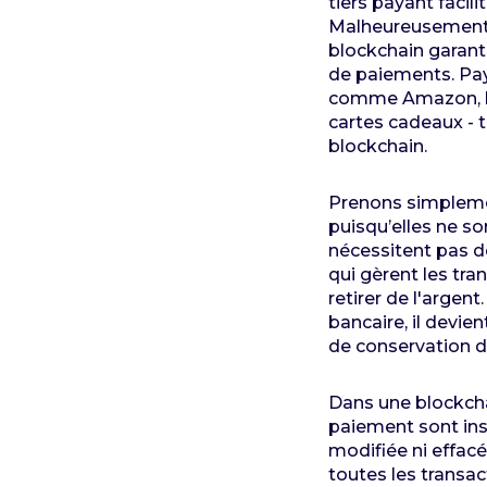
tiers payant facil
Malheureusement, 
blockchain garanti
de paiements. Pay
comme Amazon, les
cartes cadeaux - 
blockchain.
Prenons simplemen
puisqu’elles ne s
nécessitent pas d
qui gèrent les tra
retirer de l'arge
bancaire, il devie
de conservation d
Dans une blockcha
paiement sont ins
modifiée ni effacé
toutes les transac