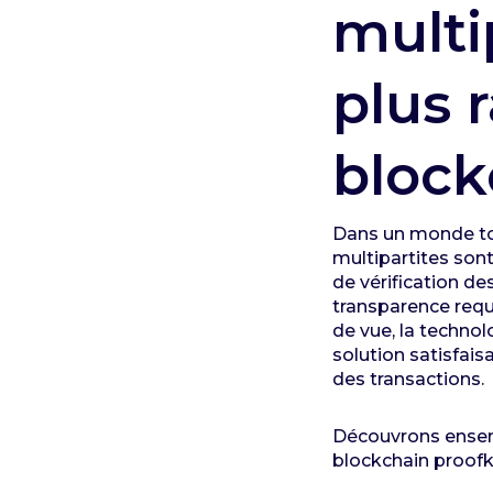
multi
plus 
block
Dans un monde tou
multipartites son
de vérification de
transparence requ
de vue, la technol
solution satisfais
des transactions.
Découvrons ensemb
blockchain proof