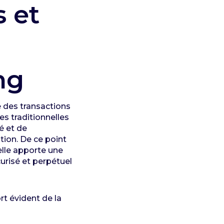
s et
ng
e des transactions
s traditionnelles
é et de
ion. De ce point
elle apporte une
urisé et perpétuel
t évident de la