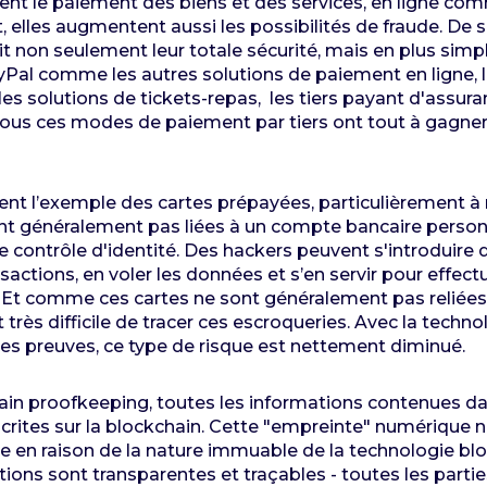
itent le paiement des biens et des services, en ligne c
elles augmentent aussi les possibilités de fraude. De s
t non seulement leur totale sécurité, mais en plus simp
Pal comme les autres solutions de paiement en ligne, 
 solutions de tickets-repas, les tiers payant d'assura
tous ces modes de paiement par tiers ont tout à gagner
t l’exemple des cartes prépayées, particulièrement à 
ont généralement pas liées à un compte bancaire person
e contrôle d'identité. Des hackers peuvent s'introduire
nsactions, en voler les données et s’en servir pour effec
nt. Et comme ces cartes ne sont généralement pas reliée
nt très difficile de tracer ces escroqueries. Avec la techn
es preuves, ce type de risque est nettement diminué.
in proofkeeping, toutes les informations contenues da
crites sur la blockchain. Cette "empreinte" numérique n
e en raison de la nature immuable de la technologie blo
tions sont transparentes et traçables - toutes les parti