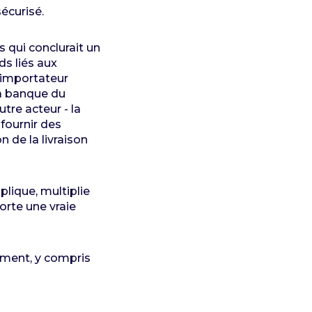
écurisé.
s qui conclurait un
s liés aux
l’importateur
la banque du
tre acteur - la
fournir des
n de la livraison
lique, multiplie
orte une vraie
tement, y compris