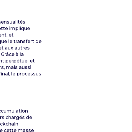
mensualités
ette implique
nt, et
ue le transfert de
et aux autres
 Grâce à la
nt perpétuel et
urs, mais aussi
nal, le processus
ccumulation
urs chargés de
ockchain
me cette masse