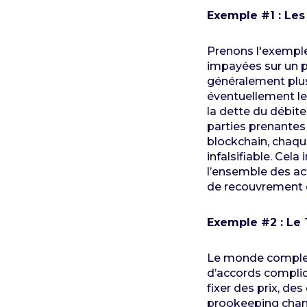
Exemple #1 : Les
Prenons l'exemple
impayées sur un p
généralement plusi
éventuellement les
la dette du débit
parties prenantes 
blockchain, chaque
infalsifiable. Cela
l’ensemble des ac
de recouvrement d
Exemple #2 : Le 
Le monde complex
d’accords compliq
fixer des prix, de
prookeeping chan